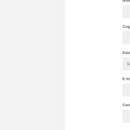
Nom
Cog
Data
E-ma
Con