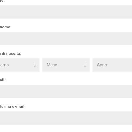
e:
nome:
 di nascita:
il:
ferma e-mail: