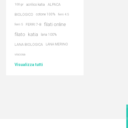
acrilico katia
ALPACA
100 gr
BIOLOGICO
cotone 100%
ferri 4.5
filati online
FERRI 7-8
ferri 5
filato
katia
lana 100%
LANA BIOLOGICA
LANA MERINO
viscosa
Visualizza tutti