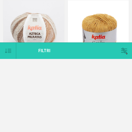
FILTRI
AZTECA MILRAYAS KATIA
GATSBY
€8,20
€5,50
CATEGORIE
PRODUTTORI