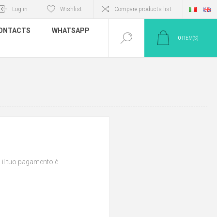
Log in
Wishlist
Compare products list
ONTACTS
WHATSAPP
0
ITEM(S)
ti il tuo pagamento è