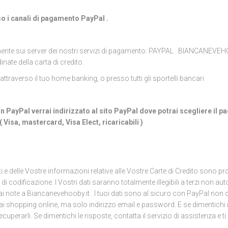
rso i canali di pagamento PayPal .
mente sui server dei nostri servizi di pagamento: PAYPAL . BIANCANEVEH
te della carta di credito.
attraverso il tuo home banking, o presso tutti gli sportelli bancari
 PayPal verrai indirizzato al sito PayPal dove potrai scegliere il
 Visa, mastercard, Visa Elect, ricaricabili )
 e delle Vostre informazioni relative alle Vostre Carte di Credito sono protet
di codificazione. I Vostri dati saranno totalmente illegibili a terzi non auto
note a Biancanevehooby.it . I tuoi dati sono al sicuro con PayPal non 
fai shopping online, ma solo indirizzo email e password. E se dimentichi 
uperarli. Se dimentichi le risposte, contatta il servizio di assistenza e ti