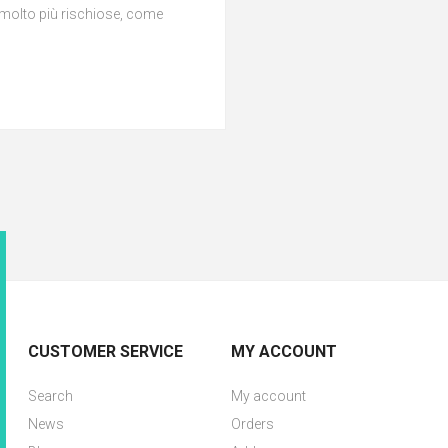
i molto più rischiose, come
CUSTOMER SERVICE
MY ACCOUNT
Search
My account
News
Orders