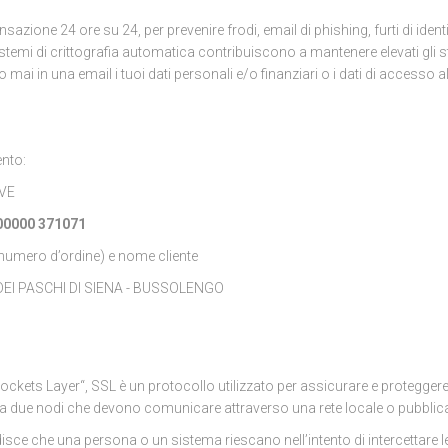
zione 24 ore su 24, per prevenire frodi, email di phishing, furti di identit
sistemi di crittografia automatica contribuiscono a mantenere elevati gli 
mai in una email i tuoi dati personali e/o finanziari o i dati di accesso 
ento:
EVE
000000 371071
il numero d’ordine) e nome cliente
 DEI PASCHI DI SIENA - BUSSOLENGO
ockets Layer“, SSL è un protocollo utilizzato per assicurare e proteggere
tra due nodi che devono comunicare attraverso una rete locale o pubblic
disce che una persona o un sistema riescano nell’intento di intercettare le