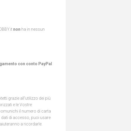
OBBY.it
non
ha in nessun
 pagamento con conto PayPal
ti grazie all'utilizzo dei più
rizzati e le Vostre
comunichi il numero di carta
i dati di accesso, puoi usare
 aiuteranno a ricordarle.