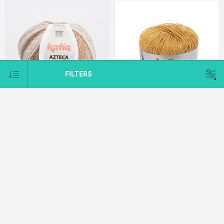
FILTERS
AZTECA MILRAYAS KATIA
GATSBY
€8.20
€5.50
CATEGORIES
MANUFACTURERS