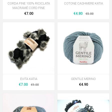
CORDA FINE 100% RICICLATA
COTONE CASHMERE KATIA
MACRAMÉ CORD FINE
€7.00
€4.80
€5.00
EVITA KATIA
GENTILE MERINO
€7.00
€4.90
€9.00